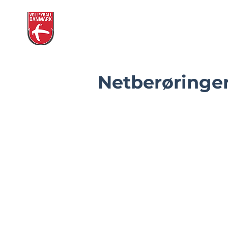
Volleyball Danmarks
Dommerin
Dommerplatform
Netberøringe