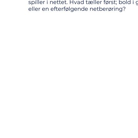
spiller i nettet. Hvad tæller først; bold i
eller en efterfølgende netberøring?
Volleyball Danmarks Dommerplatform
© Volleyball Danmark 2020