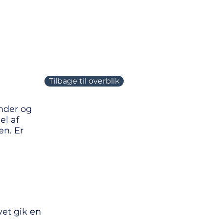
Spørgsmål
Fotokredit
Log ind
Tilbage til overblik
ander og
Regel 11.3.2
el af
en. Er
vet gik en
Regel 8.2, 11.3.1