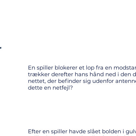
fo
Kurser
Træningsmateriale
Regler
Dommerudstyr
r
En spiller blokerer et lop fra en modst
trækker derefter hans hånd ned i den d
nettet, der befinder sig udenfor antenn
dette en netfejl?
Efter en spiller havde slået bolden i gul