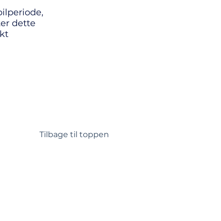
n
19.3.2.9
ilperiode,
Guidelines 16.1
er dette
ekt
Tilbage til toppen