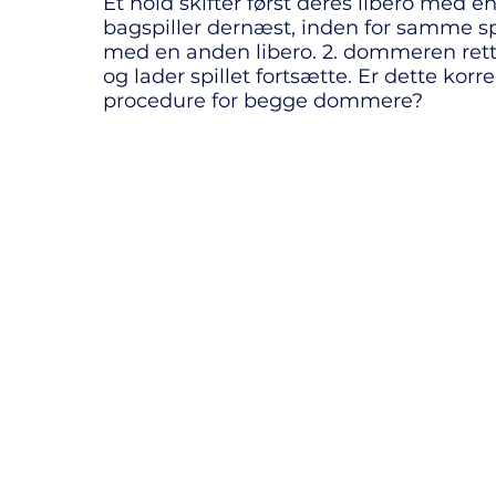
​Et hold skifter først deres libero med e
bagspiller dernæst, inden for samme sp
med en anden libero. 2. dommeren rett
og lader spillet fortsætte. Er dette korr
procedure for begge dommere?
Volleyball Danmarks Dommerplatform
© Volleyball Danmark 2020