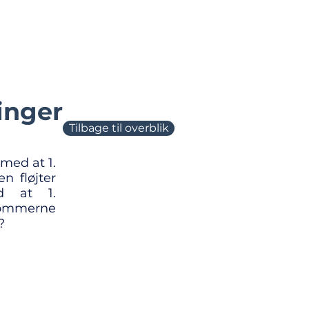
Spørgsmål
Fotokredit
Log ind
inger
Tilbage til overblik
med at 1.
Regel 15.11.1.1,
n fløjter
16.1.1, 16.2.2
d at 1.
 dommerne
?
Regel 19.3.2.1,