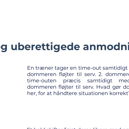
fo
Kurser
Træningsmateriale
Regler
Dommerudstyr
 og uberettigede anmodn
En træner tager en time-out samtidigt 
dommeren fløjter til serv. 2. dommere
time-outen præcis samtidigt me
dommeren fløjter til serv. Hvad gør
her, for at håndtere situationen korrekt