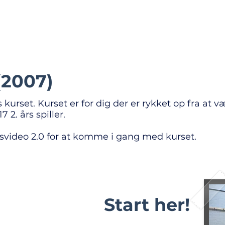
fo
Kurser
Træningsmateriale
Regler
Dommerudstyr
(2007)
kurset. Kurset er for dig der er rykket op fra at v
7 2. års spiller.
nsvideo 2.0 for at komme i gang med kurset.
Start her!