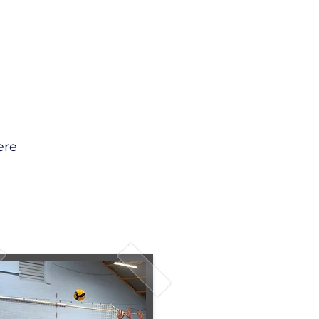
Spørgsmål
Fotokredit
Log ind
ære