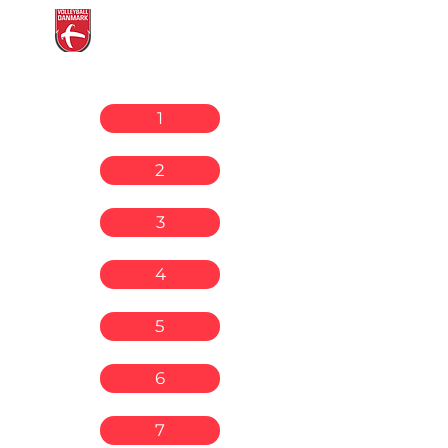
Volleyball
Danmarks
Dommerplatform
1
2
3
4
5
6
7