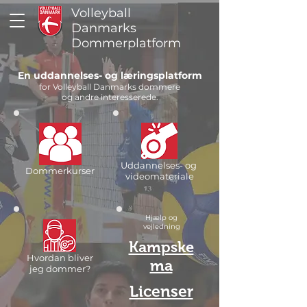
Volleyball
Danmarks
Dommerplatform
En uddannelses- og læringsplatform
for Volleyball Danmarks dommere
og andre interesserede.
Uddannelses- og
Dommerkurser
videomateriale
Hjælp og
vejledning
Kampske
Hvordan bliver
ma
jeg dommer?
Licenser